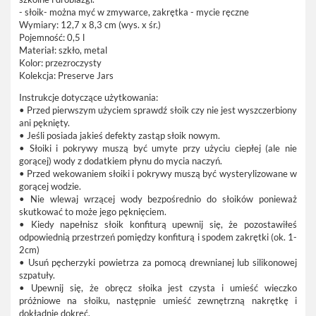
- słoik- można myć w zmywarce, zakrętka - mycie ręczne
Wymiary: 12,7 x 8,3 cm (wys. x śr.)
Pojemność: 0,5 l
Materiał: szkło, metal
Kolor: przezroczysty
Kolekcja: Preserve Jars
Instrukcje dotyczące użytkowania:
• Przed pierwszym użyciem sprawdź słoik czy nie jest wyszczerbiony
ani pęknięty.
• Jeśli posiada jakieś defekty zastąp słoik nowym.
• Słoiki i pokrywy muszą być umyte przy użyciu ciepłej (ale nie
gorącej) wody z dodatkiem płynu do mycia naczyń.
• Przed wekowaniem słoiki i pokrywy muszą być wysterylizowane w
gorącej wodzie.
• Nie wlewaj wrzącej wody bezpośrednio do słoików ponieważ
skutkować to może jego pęknięciem.
• Kiedy napełnisz słoik konfiturą upewnij się, że pozostawiłeś
odpowiednią przestrzeń pomiędzy konfiturą i spodem zakrętki (ok. 1-
2cm)
• Usuń pęcherzyki powietrza za pomocą drewnianej lub silikonowej
szpatuły.
• Upewnij się, że obręcz słoika jest czysta i umieść wieczko
próżniowe na słoiku, następnie umieść zewnętrzną nakrętkę i
dokładnie dokręć.