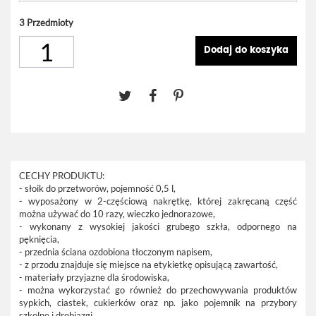
3
Przedmioty
Dodaj do koszyka
CECHY PRODUKTU:
- słoik do przetworów, pojemność 0,5 l,
- wyposażony w 2-częściową nakrętkę, której zakręcaną część
można używać do 10 razy, wieczko jednorazowe,
- wykonany z wysokiej jakości grubego szkła, odpornego na
pęknięcia,
- przednia ściana ozdobiona tłoczonym napisem,
- z przodu znajduje się miejsce na etykietkę opisującą zawartość,
- materiały przyjazne dla środowiska,
- można wykorzystać go również do przechowywania produktów
sypkich, ciastek, cukierków oraz np. jako pojemnik na przybory
szkolne i drobiazgi.