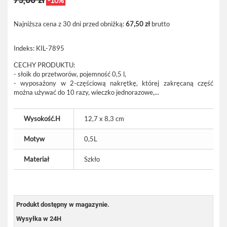
75,00 zł
-10%
Najniższa cena z 30 dni przed obniżką:
67,50 zł
brutto
Indeks:
KIL-7895
CECHY PRODUKTU:
- słoik do przetworów, pojemność 0,5 l,
- wyposażony w 2-częściową nakrętkę, której zakręcaną część
można używać do 10 razy, wieczko jednorazowe,...
Wysokość.H
12,7 x 8,3 cm
Motyw
0,5L
Materiał
Szkło
Produkt dostępny w magazynie.
Wysyłka w 24H