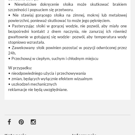
• Niewłaściwe dokręcenie słoika może skutkować brakiem
szczelności i popsuciem się przetworu.
• Nie stawiaj gorącego słoika na zimnej, mokrej lub metalowej
powierzchni, ponieważ skutkować to może jego pęknięciem.
• Pasteryzując słoiki w gorącej wodzie, nie pozwól, aby miały one
bezpośredni kontakt z dnem naczynia, nie zanurzaj ich również
gwałtownie w gotującej się wodzie- pozwól, aby temperatura wody
stopniowo wzrastała.
• Zawekowany słoik powinien pozostać w pozycji odwróconej przez
24h.
• Przechowuj w ciepłym, suchym i chłodnym miejscu
W przypadku:
• nieodpowiedniego użycia i przechowywania
• zmian, będących wyłącznie efektem wizualnym
• uszkodzeń mechanicznych
reklamacje nie będą uwzględniane.