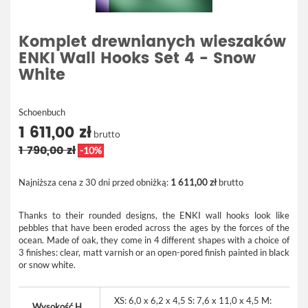
Komplet drewnianych wieszaków
ENKI Wall Hooks Set 4 - Snow
White
Schoenbuch
1 611,00 zł
brutto
1 790,00 zł
-10%
Najniższa cena z 30 dni przed obniżką:
1 611,00 zł
brutto
Thanks to their rounded designs, the ENKI wall hooks look like
pebbles that have been eroded across the ages by the forces of the
ocean. Made of oak, they come in 4 different shapes with a choice of
3 finishes: clear, matt varnish or an open-pored finish painted in black
or snow white.
XS: 6,0 x 6,2 x 4,5 S: 7,6 x 11,0 x 4,5 M:
Wysokość.H