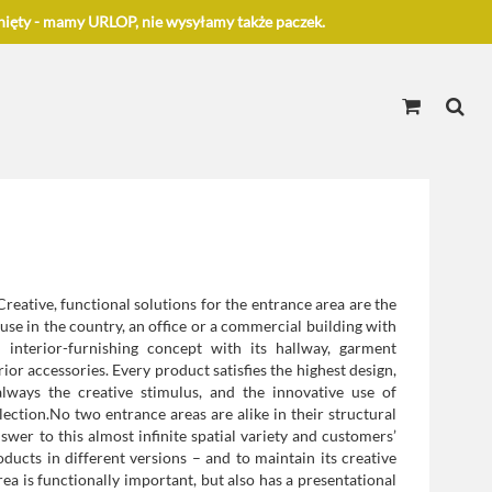
ięty - mamy URLOP, nie wysyłamy także paczek.
reative, functional solutions for the entrance area are the
use in the country, an office or a commercial building with
 interior-furnishing concept with its
hallway
,
garment
rior accessories
. Every product satisfies the highest design,
lways the creative stimulus, and the innovative use of
llection.No two entrance areas are alike in their structural
wer to this almost infinite spatial variety and customers’
oducts in different versions – and to maintain its creative
a is functionally important, but also has a presentational