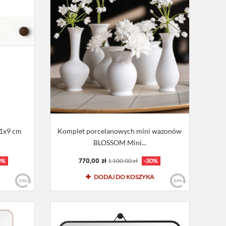
81x9 cm
Komplet porcelanowych mini wazonów
BLOSSOM Mini...
770,00 zł
0%
1 100,00 zł
-30%
DODAJ DO KOSZYKA