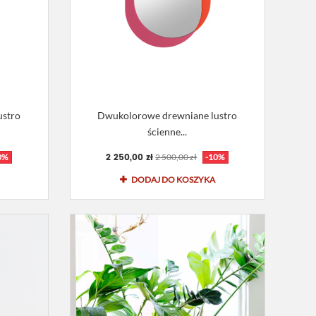
ustro
Dwukolorowe drewniane lustro
ścienne...
2 250,00 zł
0%
2 500,00 zł
-10%
DODAJ DO KOSZYKA