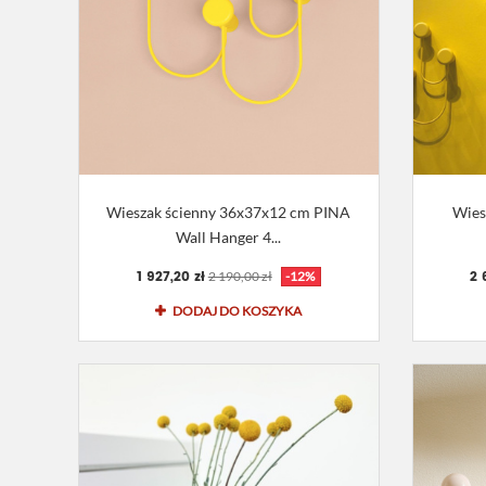
Wieszak ścienny 36x37x12 cm PINA
Wies
Wall Hanger 4...
1 927,20 zł
2 
2 190,00 zł
-12%
DODAJ DO KOSZYKA