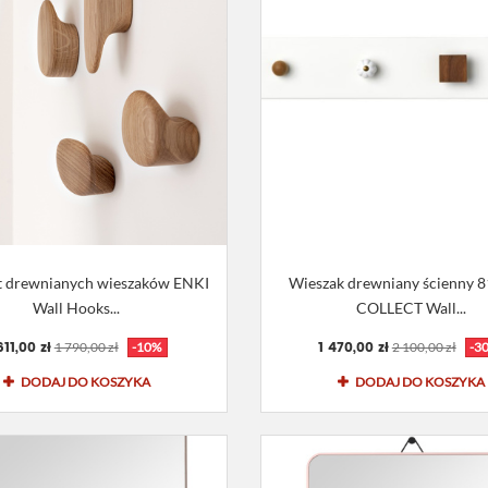
 drewnianych wieszaków ENKI
Wieszak drewniany ścienny 
Wall Hooks...
COLLECT Wall...
611,00 zł
1 470,00 zł
1 790,00 zł
-10%
2 100,00 zł
-3
DODAJ DO KOSZYKA
DODAJ DO KOSZYKA