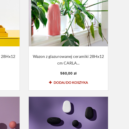
i 28Hx12
Wazon z glazurowanej ceramiki 28Hx12
cm CARLA...
560,00 zł
DODAJ DO KOSZYKA