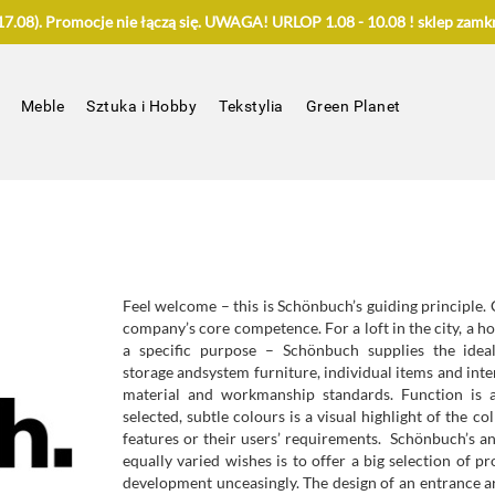
.08). Promocje nie łączą się. UWAGA! URLOP 1.08 - 10.08 ! sklep zamkn
Meble
Sztuka i Hobby
Tekstylia
Green Planet
Feel welcome – this is Schönbuch’s guiding principle. C
company’s core competence. For a loft in the city, a ho
a specific purpose – Schönbuch supplies the ideal
storage
and
system furniture
,
individual items
and
inte
material and workmanship standards. Function is a
selected, subtle colours is a visual highlight of the co
features or their users’ requirements. Schönbuch’s ans
equally varied wishes is to offer a big selection of pr
development unceasingly. The design of an entrance are