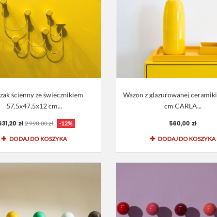
zak ścienny ze świecznikiem
Wazon z glazurowanej ceramik
57,5x47,5x12 cm...
cm CARLA...
631,20 zł
560,00 zł
2 990,00 zł
-12%
DODAJ DO KOSZYKA
DODAJ DO KOSZYKA