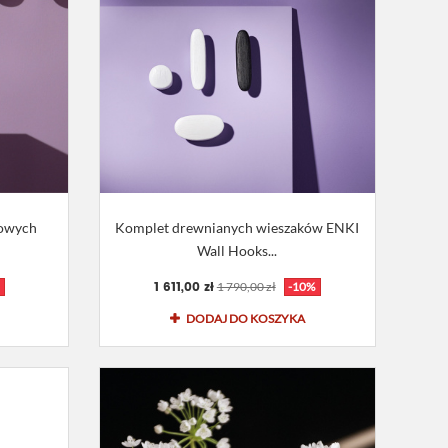
rowych
Komplet drewnianych wieszaków ENKI
Wall Hooks...
1 611,00 zł
1 790,00 zł
-10%
DODAJ DO KOSZYKA