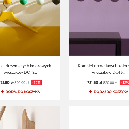
et drewnianych kolorowych
Komplet drewnianych kolo
wieszaków DOTS...
wieszaków DOTS...
721,60 zł
721,60 zł
820,00 zł
-12%
820,00 zł
-12%
DODAJ DO KOSZYKA
DODAJ DO KOSZYKA