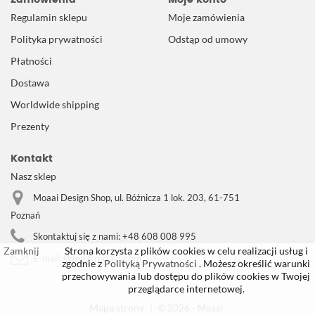
Regulamin sklepu
Moje zamówienia
Polityka prywatności
Odstąp od umowy
Płatności
Dostawa
Worldwide shipping
Prezenty
Kontakt
Nasz sklep
Moaai Design Shop, ul. Bóżnicza 1 lok. 203, 61-751
Poznań
Skontaktuj się z nami:
+48 608 008 995
Zamknij
Strona korzysta z plików cookies w celu realizacji usług i
sklep@moaai.com
E-mail:
zgodnie z
Polityką Prywatności
. Możesz określić warunki
przechowywania lub dostępu do plików cookies w Twojej
przeglądarce internetowej.
Mapa strony
|
© 2026 - Moaai