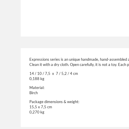
Expressions series is an unique handmade, hand-assembled 
Clean it with a dry cloth. Open carefully, it is not a toy. Each 
14 / 10 / 7,5 x 7 / 5,2 / 4 cm
0,188 kg
Material:
Birch
Package dimensions & weight:
15,5 x 7,5 cm
0,270 kg