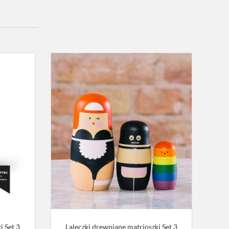
i Set 3
Laleczki drewniane matrioszki Set 3