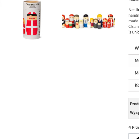
Nesti
handm
made 
Clean 
is uni
W
M
Ma
Ko
Prod
Wysy
4
Prz