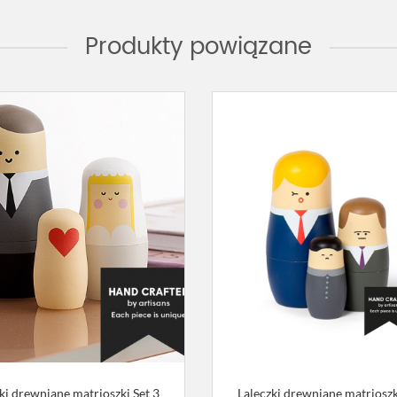
Produkty powiązane
ki drewniane matrioszki Set 3
Laleczki drewniane matrioszk