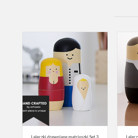
Laleczki drewniane matrioszki Set 3
Lalecz