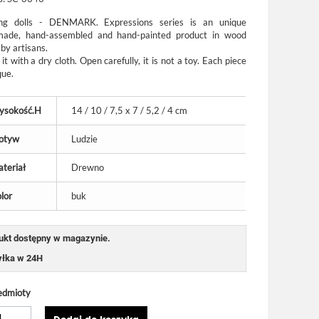
ng dolls - DENMARK. Expressions series is an unique
ade, hand-assembled and hand-painted product in wood
by artisans.
it with a dry cloth. Open carefully, it is not a toy. Each piece
que.
ysokość.H
14 / 10 / 7,5 x 7 / 5,2 / 4 cm
otyw
Ludzie
teriał
Drewno
lor
buk
ukt dostępny w magazynie.
łka w 24H
edmioty