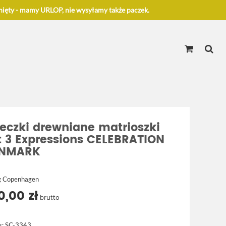
ięty - mamy URLOP, nie wysyłamy także paczek.
leczki drewniane matrioszki
t 3 Expressions CELEBRATION
NMARK
g Copenhagen
0,00 zł
brutto
s:
SC-3343