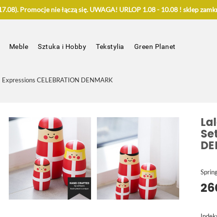
.08). Promocje nie łączą się. UWAGA! URLOP 1.08 - 10.08 ! sklep zamkn
Meble
Sztuka i Hobby
Tekstylia
Green Planet
et 3 Expressions CELEBRATION DENMARK
La
Se
DE
Sprin
26
Indek