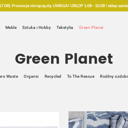
.08). Promocje nie łączą się. UWAGA! URLOP 1.08 - 10.08 ! sklep zamkn
Meble
Sztuka i Hobby
Tekstylia
Green Planet
Green Planet
ero Waste
Organic
Recycled
To The Rescue
Rośliny ozdob