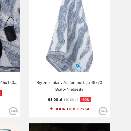
46x150...
Ręcznik lniany Aallonmurtaja 48x70
Biało-Niebieski
%
98,00 zł
140,00 zł
-30%
DODAJ DO KOSZYKA