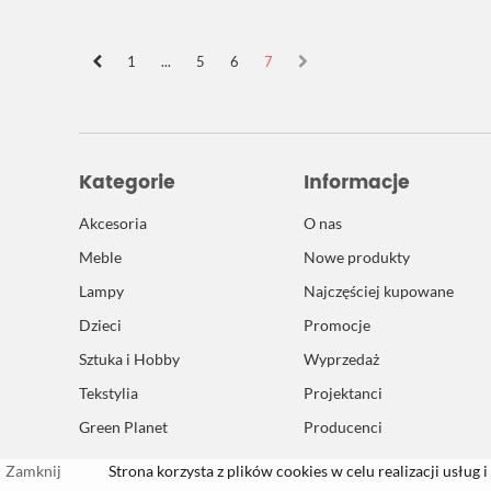
1
...
5
6
7
Kategorie
Informacje
Akcesoria
O nas
Meble
Nowe produkty
Lampy
Najczęściej kupowane
Dzieci
Promocje
Sztuka i Hobby
Wyprzedaż
Tekstylia
Projektanci
Green Planet
Producenci
Zamknij
Strona korzysta z plików cookies w celu realizacji usług i