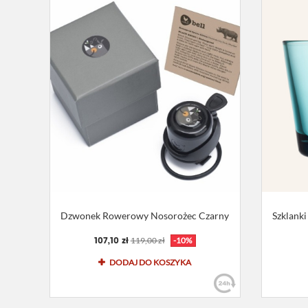
Dzwonek Rowerowy Nosorożec Czarny
Szklanki
107,10 zł
119,00 zł
-10%
DODAJ DO KOSZYKA