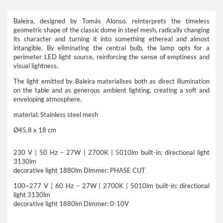
Baleira, designed by Tomás Alonso, reinterprets the timeless
geometric shape of the classic dome in steel mesh, radically changing
its character and turning it into something ethereal and almost
intangible. By eliminating the central bulb, the lamp opts for a
perimeter LED light source, reinforcing the sense of emptiness and
visual lightness.
The light emitted by Baleira materialises both as direct illumination
on the table and as generous ambient lighting, creating a soft and
enveloping atmosphere.
material: Stainless steel mesh
Ø45,8 x 18 cm
230 V | 50 Hz – 27W | 2700K | 5010lm built-in: directional light
3130lm
decorative light 1880lm Dimmer: PHASE CUT
100~277 V | 60 Hz – 27W | 2700K | 5010lm built-in: directional
light 3130lm
decorative light 1880lm Dimmer: 0-10V