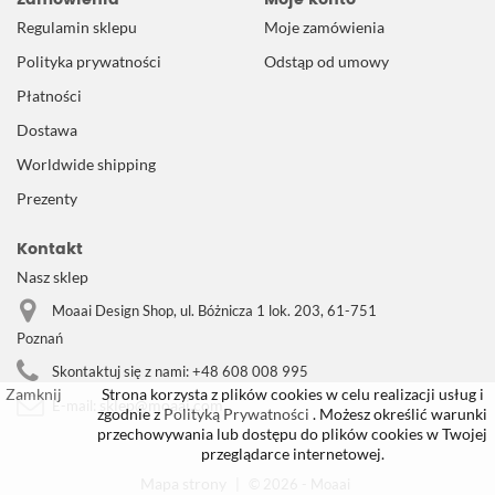
Regulamin sklepu
Moje zamówienia
Polityka prywatności
Odstąp od umowy
Płatności
Dostawa
Worldwide shipping
Prezenty
Kontakt
Nasz sklep
Moaai Design Shop, ul. Bóżnicza 1 lok. 203, 61-751
Poznań
Skontaktuj się z nami:
+48 608 008 995
Zamknij
Strona korzysta z plików cookies w celu realizacji usług i
sklep@moaai.com
E-mail:
zgodnie z
Polityką Prywatności
. Możesz określić warunki
przechowywania lub dostępu do plików cookies w Twojej
przeglądarce internetowej.
Mapa strony
|
© 2026 - Moaai