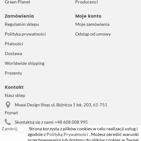
Green Planet
Producenci
Zamówienia
Moje konto
Regulamin sklepu
Moje zamówienia
Polityka prywatności
Odstąp od umowy
Płatności
Dostawa
Worldwide shipping
Prezenty
Kontakt
Nasz sklep
Moaai Design Shop, ul. Bóżnicza 1 lok. 203, 61-751
Poznań
Skontaktuj się z nami:
+48 608 008 995
Zamknij
Strona korzysta z plików cookies w celu realizacji usług i
sklep@moaai.com
E-mail:
zgodnie z
Polityką Prywatności
. Możesz określić warunki
przechowywania lub dostępu do plików cookies w Twojej