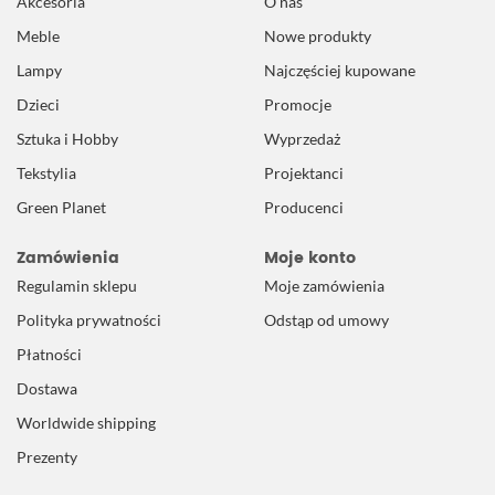
Akcesoria
O nas
Meble
Nowe produkty
Lampy
Najczęściej kupowane
Dzieci
Promocje
Sztuka i Hobby
Wyprzedaż
Tekstylia
Projektanci
Green Planet
Producenci
Zamówienia
Moje konto
Regulamin sklepu
Moje zamówienia
Polityka prywatności
Odstąp od umowy
Płatności
Dostawa
Worldwide shipping
Prezenty