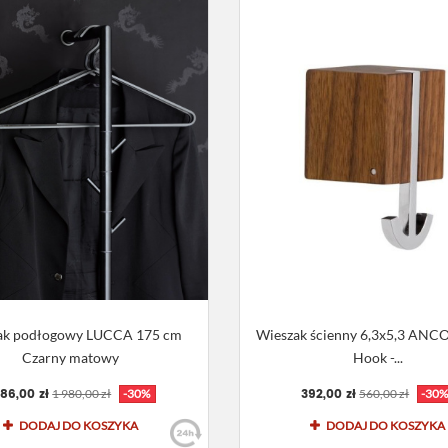
ak podłogowy LUCCA 175 cm
Wieszak ścienny 6,3x5,3 ANC
Czarny matowy
Hook -...
386,00 zł
392,00 zł
1 980,00 zł
-30%
560,00 zł
-30
DODAJ DO KOSZYKA
DODAJ DO KOSZYKA