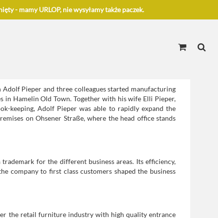
ięty - mamy URLOP, nie wysyłamy także paczek.
Adolf Pieper and three colleagues started manufacturing
 in Hamelin Old Town. Together with his wife Elli Pieper,
ok-keeping, Adolf Pieper was able to rapidly expand the
premises on Ohsener Straße, where the head office stands
ademark for the different business areas. Its efficiency,
the company to first class customers shaped the business
er the retail furniture industry with high quality entrance