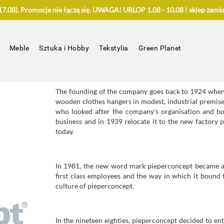
.08). Promocje nie łączą się. UWAGA! URLOP 1.08 - 10.08 ! sklep zamkn
Meble
Sztuka i Hobby
Tekstylia
Green Planet
The founding of the company goes back to 1924 when 
wooden clothes hangers in modest, industrial premises
who looked after the company's organisation and bo
business and in 1939 relocate it to the new factory 
today.
In 1981, the new word mark pieperconcept became a tr
first class employees and the way in which it bound 
culture of pieperconcept.
In the nineteen eighties, pieperconcept decided to ent