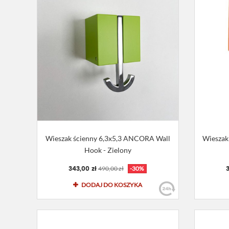
Wieszak ścienny 6,3x5,3 ANCORA Wall
Wieszak
Hook - Zielony
343,00 zł
3
490,00 zł
-30%
DODAJ DO KOSZYKA