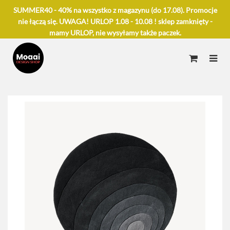
SUMMER40 - 40% na wszystko z magazynu (do 17.08). Promocje
nie łączą się. UWAGA! URLOP 1.08 - 10.08 ! sklep zamknięty -
mamy URLOP, nie wysyłamy także paczek.