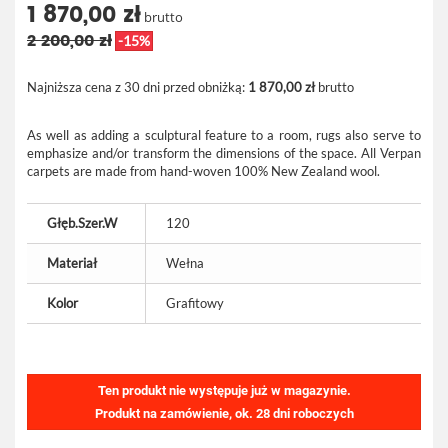
1 870,00 zł
brutto
2 200,00 zł
-15%
Najniższa cena z 30 dni przed obniżką:
1 870,00 zł
brutto
As well as adding a sculptural feature to a room, rugs also serve to
emphasize and/or transform the dimensions of the space. All Verpan
carpets are made from hand-woven 100% New Zealand wool.
Głęb.Szer.W
120
Materiał
Wełna
Kolor
Grafitowy
Ten produkt nie występuje już w magazynie.
Produkt na zamówienie, ok. 28 dni roboczych