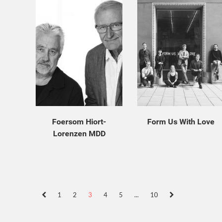
Foersom Hiort-
Form Us With Love
Lorenzen MDD
1
2
3
4
5
...
10