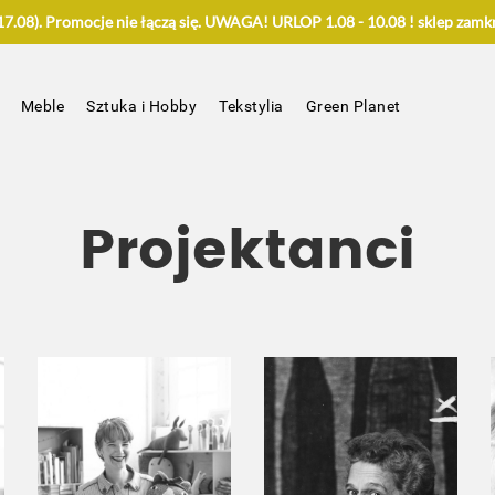
.08). Promocje nie łączą się. UWAGA! URLOP 1.08 - 10.08 ! sklep zamkn
Meble
Sztuka i Hobby
Tekstylia
Green Planet
Projektanci