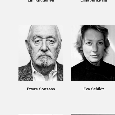
Eini Knuutinen
Elina Airikkala
Ettore Sottsass
Eva Schildt