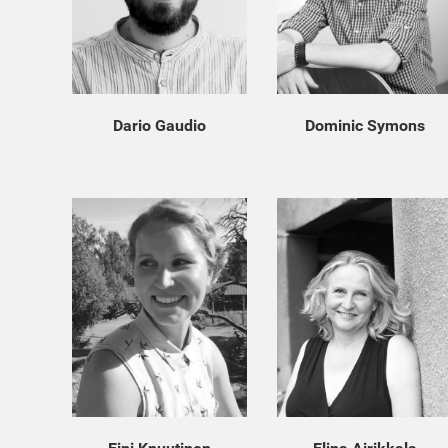
Dario Gaudio
Dominic Symons