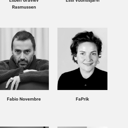
Esben Gravlev
Essi Vuontisjarvi
Rasmussen
Fabio Novembre
FaPrik