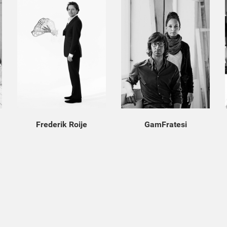
Frederik Roije
GamFratesi