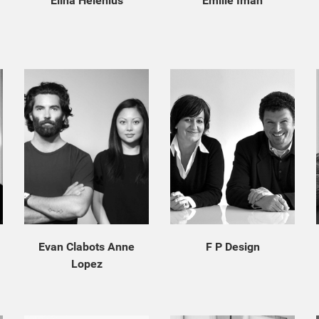
Elina Helenius
Emilie Iman
Evan Clabots Anne
F P Design
Lopez