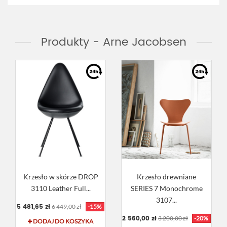
Produkty - Arne Jacobsen
Krzesło w skórze DROP
Krzesło drewniane
3110 Leather Full...
SERIES 7 Monochrome
3107...
5 481,65 zł
6 449,00 zł
-15%
2 560,00 zł
3 200,00 zł
-20%
DODAJ DO KOSZYKA