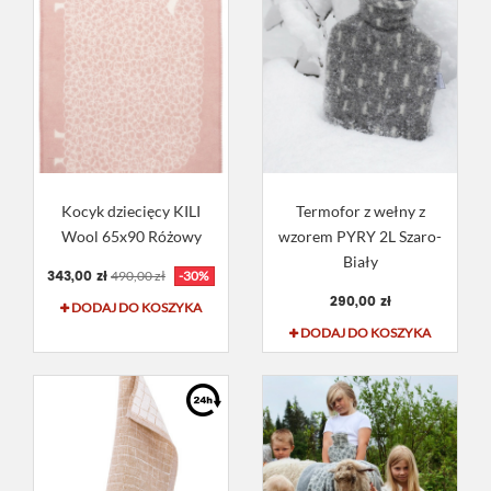
Kocyk dziecięcy KILI
Termofor z wełny z
Wool 65x90 Różowy
wzorem PYRY 2L Szaro-
Biały
343,00 zł
490,00 zł
-30%
290,00 zł
DODAJ DO KOSZYKA
DODAJ DO KOSZYKA