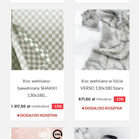
Koc wełniano-
Koc wełniany w liście
bawełniany SHAKKI
VERSO 130x180 Szary
130x180...
671,50 zł
790,00 zł
-15%
1 317,50 zł
1 550,00 zł
-15%
DODAJ DO KOSZYKA
DODAJ DO KOSZYKA