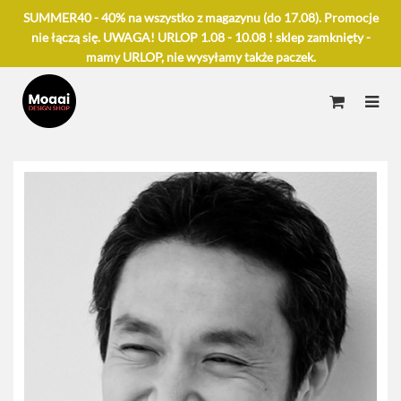
SUMMER40 - 40% na wszystko z magazynu (do 17.08). Promocje
nie łączą się. UWAGA! URLOP 1.08 - 10.08 ! sklep zamknięty -
mamy URLOP, nie wysyłamy także paczek.