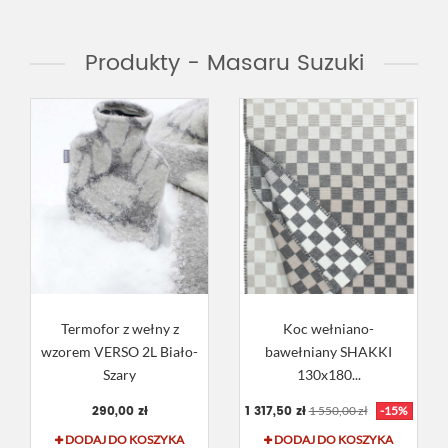
Produkty - Masaru Suzuki
Termofor z wełny z
Koc wełniano-
wzorem VERSO 2L Biało-
bawełniany SHAKKI
Szary
130x180...
290,00 zł
1 317,50 zł
1 550,00 zł
-15%
DODAJ DO KOSZYKA
DODAJ DO KOSZYKA