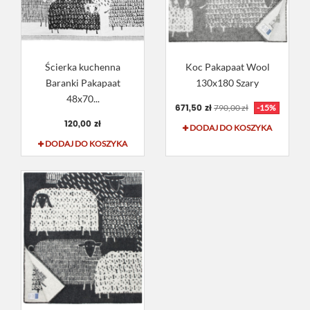
Ścierka kuchenna
Koc Pakapaat Wool
Baranki Pakapaat
130x180 Szary
48x70...
671,50 zł
790,00 zł
-15%
120,00 zł
DODAJ DO KOSZYKA
DODAJ DO KOSZYKA