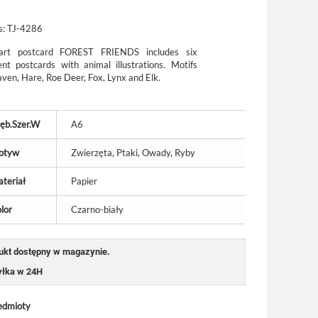
s:
TJ-4286
art postcard FOREST FRIENDS includes six
rent postcards with animal illustrations. Motifs
aven, Hare, Roe Deer, Fox, Lynx and Elk.
ęb.Szer.W
A6
otyw
Zwierzęta, Ptaki, Owady, Ryby
teriał
Papier
lor
Czarno-biały
ukt dostępny w magazynie.
łka w 24H
edmioty