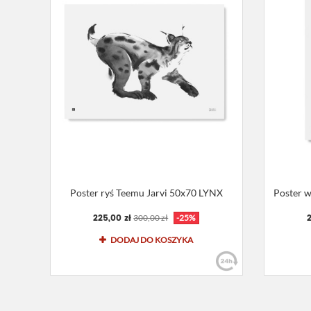
Poster ryś Teemu Jarvi 50x70 LYNX
Poster 
225,00 zł
2
300,00 zł
-25%
DODAJ DO KOSZYKA