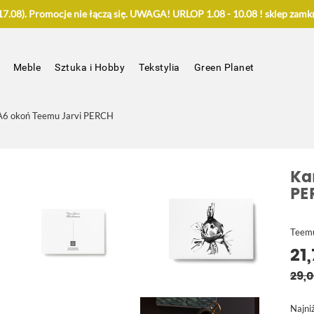
.08). Promocje nie łączą się. UWAGA! URLOP 1.08 - 10.08 ! sklep zamkn
Meble
Sztuka i Hobby
Tekstylia
Green Planet
A6 okoń Teemu Jarvi PERCH
Ka
PE
Teemu 
21,
29,0
Najni