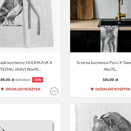
szek kuchenny HUUHKAJA X
Ścierka kuchenna Poro X Teem
TEEMU JARVI 80x90...
46x70...
36,00 zł
120,00 zł
420,00 zł
-20%
DODAJ DO KOSZYKA
DODAJ DO KOSZYKA