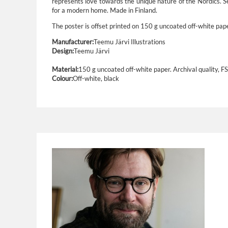
represents love towards the unique nature of the Nordics. Se
for a modern home. Made in Finland.
The poster is offset printed on 150 g uncoated off-white paper
Manufacturer:
Teemu Järvi Illustrations
Design:
Teemu Järvi
Material:
150 g uncoated off-white paper. Archival quality, FS
Colour:
Off-white, black