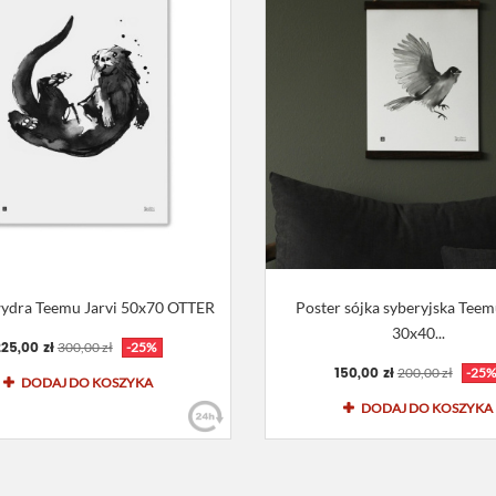
wydra Teemu Jarvi 50x70 OTTER
Poster sójka syberyjska Teem
30x40...
25,00 zł
300,00 zł
-25%
150,00 zł
200,00 zł
-25%
DODAJ DO KOSZYKA
DODAJ DO KOSZYKA