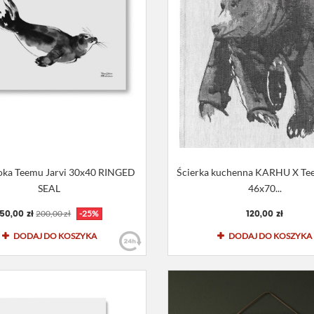
foka Teemu Jarvi 30x40 RINGED
Ścierka kuchenna KARHU X Tee
SEAL
46x70...
150,00 zł
120,00 zł
200,00 zł
-25%
DODAJ DO KOSZYKA
DODAJ DO KOSZYKA