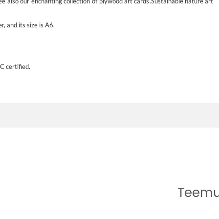
e also our enchanting collection of
plywood art cards
.
Sustainable
nature art
, and its size is A6.
C certified.
Teemu