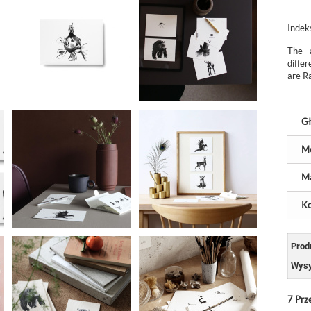
Indek
The 
diffe
are R
Gł
M
Ma
Ko
Prod
Wysy
7
Prz