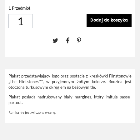
1
Przedmiot
Dodaj do koszyka
Plakat przedstawiający logo oraz postacie z kreskówki Flinstonowie
„The Flintstones™”, w przyjemnym żółtym kolorze. Rodzina jest
otoczona turkusowym okręgiem na beżowym tle.
Plakat posiada nadrukowany biały margines, który imituje passe-
partout.
Ramka nie jest wliczona w cenę.