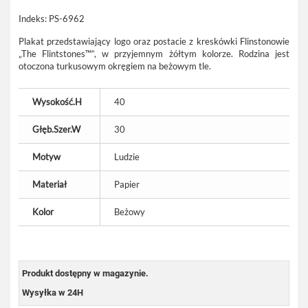
Indeks:
PS-6962
Plakat przedstawiający logo oraz postacie z kreskówki Flinstonowie
„The Flintstones™”, w przyjemnym żółtym kolorze. Rodzina jest
otoczona turkusowym okręgiem na beżowym tle.
Wysokość.H
40
Głęb.Szer.W
30
Motyw
Ludzie
Materiał
Papier
Kolor
Beżowy
Produkt dostępny w magazynie.
Wysyłka w 24H