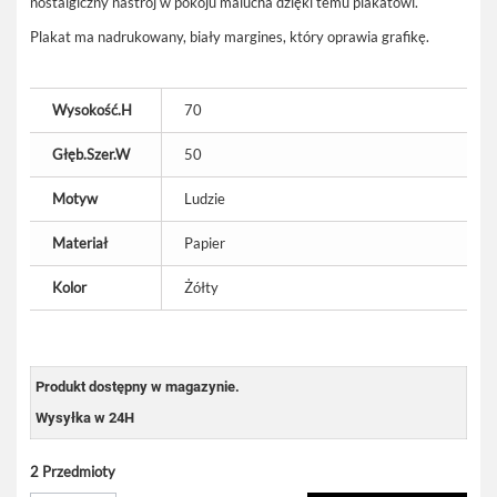
nostalgiczny nastrój w pokoju malucha dzięki temu plakatowi.
Plakat ma nadrukowany, biały margines, który oprawia grafikę.
Wysokość.H
70
Głęb.Szer.W
50
Motyw
Ludzie
Materiał
Papier
Kolor
Żółty
Produkt dostępny w magazynie.
Wysyłka w 24H
2
Przedmioty