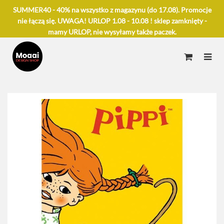
SUMMER40 - 40% na wszystko z magazynu (do 17.08). Promocje
nie łączą się. UWAGA! URLOP 1.08 - 10.08 ! sklep zamknięty -
mamy URLOP, nie wysyłamy także paczek.