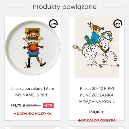
Produkty powiązane
Talerz z porcelany 19 cm
Plakat 30x40 PIPPI
MY NAME IS PIPPI
POŃCZOSZANKA
JADĄCA NA KONIU
141,75 zł
189,00 zł
-25%
180,00 zł
DODAJ DO KOSZYKA
DODAJ DO KOSZYKA