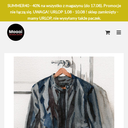
SUMMER40 - 40% na wszystko z magazynu (do 17.08). Promocje
nie łączą się. UWAGA! URLOP 1.08 - 10.08 ! sklep zamknięty -
mamy URLOP, nie wysyłamy także paczek.