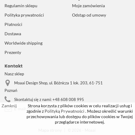
Regulamin sklepu
Moje zamówienia
Polityka prywatności
Odstąp od umowy
Płatności
Dostawa
Worldwide shipping
Prezenty
Kontakt
Nasz sklep
Moaai Design Shop, ul. Bóżnicza 1 lok. 203, 61-751
Poznań
Skontaktuj się z nami:
+48 608 008 995
Zamknij
Strona korzysta z plików cookies w celu realizacji usług i
sklep@moaai.com
E-mail:
zgodnie z
Polityką Prywatności
. Możesz określić warunki
przechowywania lub dostępu do plików cookies w Twojej
przeglądarce internetowej.
Mapa strony
|
© 2026 - Moaai