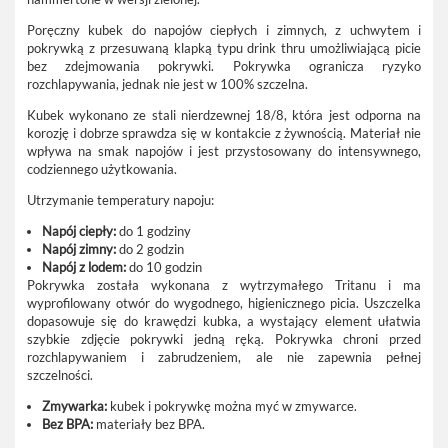
Poręczny kubek do napojów ciepłych i zimnych, z uchwytem i
pokrywką z przesuwaną klapką typu drink thru umożliwiającą picie
bez zdejmowania pokrywki. Pokrywka ogranicza ryzyko
rozchlapywania, jednak nie jest w 100% szczelna.
Kubek wykonano ze stali nierdzewnej 18/8, która jest odporna na
korozję i dobrze sprawdza się w kontakcie z żywnością. Materiał nie
wpływa na smak napojów i jest przystosowany do intensywnego,
codziennego użytkowania.
Utrzymanie temperatury napoju:
Napój ciepły:
do 1 godziny
Napój zimny:
do 2 godzin
Napój z lodem:
do 10 godzin
Pokrywka została wykonana z wytrzymałego Tritanu i ma
wyprofilowany otwór do wygodnego, higienicznego picia. Uszczelka
dopasowuje się do krawędzi kubka, a wystający element ułatwia
szybkie zdjęcie pokrywki jedną ręką. Pokrywka chroni przed
rozchlapywaniem i zabrudzeniem, ale nie zapewnia pełnej
szczelności.
Zmywarka:
kubek i pokrywkę można myć w zmywarce.
Bez BPA:
materiały bez BPA.