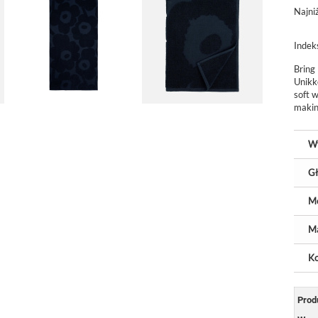
Najni
Indek
Bring
Unikk
soft 
making
W
Gł
M
Ma
Ko
Prod