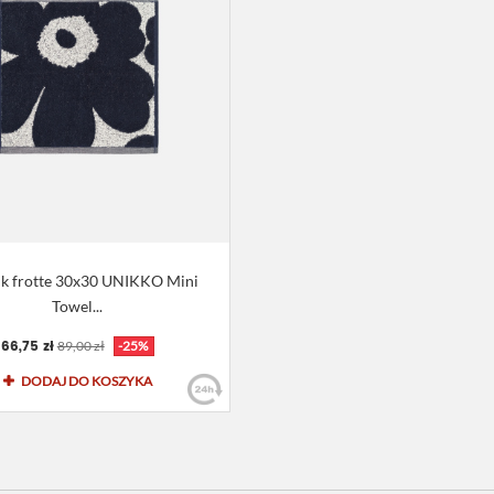
ik frotte 30x30 UNIKKO Mini
Towel...
66,75 zł
89,00 zł
-25%
DODAJ DO KOSZYKA