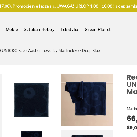
.08). Promocje nie łączą się. UWAGA! URLOP 1.08 - 10.08 ! sklep zamkn
Meble
Sztuka i Hobby
Tekstylia
Green Planet
0 UNIKKO Face Washer Towel by Marimekko - Deep Blue
Rę
UN
Ma
Mari
66
89,0