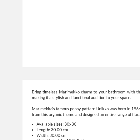
Bring timeless Marimekko charm to your bathroom with the 
making it a stylish and functional addition to your space.
Marimekko's famous poppy pattern Unikko was born in 1964 in
from this organic theme and designed an entire range of floral
Available sizes:
3
0x30
Length:
3
0.00 cm
Width:
3
0.00 cm