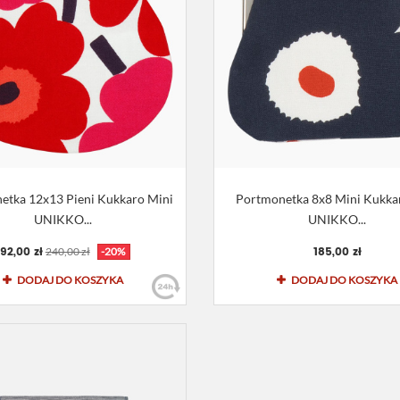
etka 12x13 Pieni Kukkaro Mini
Portmonetka 8x8 Mini Kukka
UNIKKO...
UNIKKO...
192,00 zł
185,00 zł
240,00 zł
-20%
DODAJ DO KOSZYKA
DODAJ DO KOSZYKA