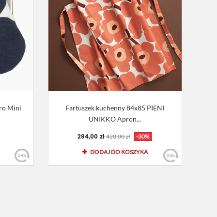
ro Mini
Fartuszek kuchenny 84x85 PIENI
UNIKKO Apron...
294,00 zł
420,00 zł
-30%
DODAJ DO KOSZYKA