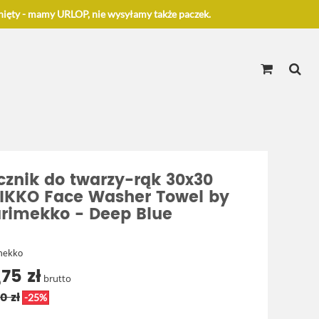
ięty - mamy URLOP, nie wysyłamy także paczek.
cznik do twarzy-rąk 30x30
IKKO Face Washer Towel by
rimekko - Deep Blue
mekko
,75 zł
brutto
0 zł
-25%