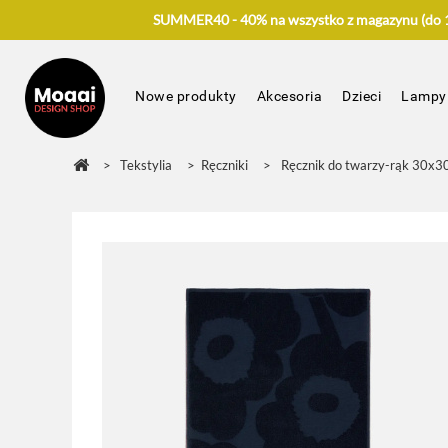
SUMMER40 - 40% na wszystko z magazynu (do 17
Nowe produkty
Akcesoria
Dzieci
Lampy
>
Tekstylia
>
Ręczniki
>
Ręcznik do twarzy-rąk 30x3