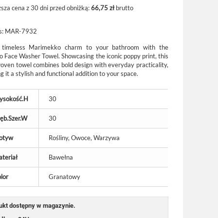
ższa cena z 30 dni przed obniżką:
66,75 zł
brutto
s:
MAR-7932
 timeless Marimekko charm to your bathroom with the
o Face Washer Towel. Showcasing the iconic poppy print, this
woven towel combines bold design with everyday practicality,
 it a stylish and functional addition to your space.
ysokość.H
30
ęb.Szer.W
30
otyw
Rośliny, Owoce, Warzywa
teriał
Bawełna
lor
Granatowy
ukt dostępny w magazynie.