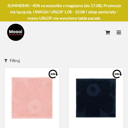
SUMMER40 - 40% na wszystko z magazynu (do 17.08). Promocje
nie łączą się. UWAGA! URLOP 1.08 - 10.08 ! sklep zamknięty -
mamy URLOP, nie wysyłamy także paczek.
Filtruj