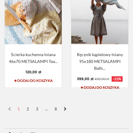
Ścierka kuchenna lniana
Ręcznik kąpielowy lniany
46x70 METSALAMPI Tea...
95x180 METSALAMPI
Bath...
120,00 zł
396,00 zł
450,00 zł
-12%
DODAJ DO KOSZYKA
DODAJ DO KOSZYKA
1
2
3
...
8