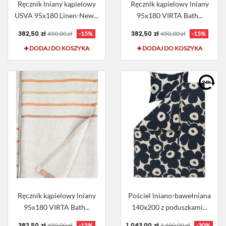
Ręcznik lniany kąpielowy
Ręcznik kąpielowy lniany
USVA 95x180 Linen-New...
95x180 VIRTA Bath...
382,50 zł
382,50 zł
450,00 zł
-15%
450,00 zł
-15%
DODAJ DO KOSZYKA
DODAJ DO KOSZYKA
Ręcznik kąpielowy lniany
Pościel lniano-bawełniana
95x180 VIRTA Bath...
140x200 z poduszkami...
382,50 zł
1 043,00 zł
450,00 zł
-15%
1 490,00 zł
-30%