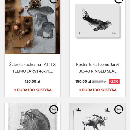
Ścierka kuchenna TATTI X
Poster foka Teemu Jarvi
TEEMU JÄRVI 46x70...
30x40 RINGED SEAL
120,00 zł
150,00 zł
200,00 zł
-25%
DODAJ DO KOSZYKA
DODAJ DO KOSZYKA