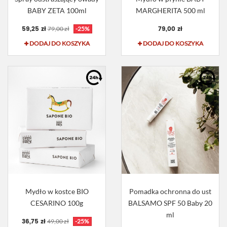
BABY ZETA 100ml
MARGHERITA 500 ml
59,25 zł
79,00 zł
79,00 zł
-25%
DODAJ DO KOSZYKA
DODAJ DO KOSZYKA
Mydło w kostce BIO
Pomadka ochronna do ust
CESARINO 100g
BALSAMO SPF 50 Baby 20
ml
36,75 zł
49,00 zł
-25%