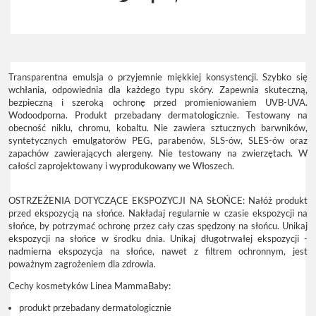
Transparentna emulsja o przyjemnie miękkiej konsystencji. Szybko się
wchłania, odpowiednia dla każdego typu skóry. Zapewnia skuteczną,
bezpieczną i szeroką ochronę przed promieniowaniem UVB-UVA.
Wodoodporna. Produkt przebadany dermatologicznie. Testowany na
obecność niklu, chromu, kobaltu. Nie zawiera sztucznych barwników,
syntetycznych emulgatorów PEG, parabenów, SLS-ów, SLES-ów oraz
zapachów zawierających alergeny. Nie testowany na zwierzętach. W
całości zaprojektowany i wyprodukowany we Włoszech.
OSTRZEŻENIA DOTYCZĄCE EKSPOZYCJI NA SŁOŃCE: Nałóż produkt
przed ekspozycją na słońce. Nakładaj regularnie w czasie ekspozycji na
słońce, by potrzymać ochronę przez cały czas spędzony na słońcu. Unikaj
ekspozycji na słońce w środku dnia. Unikaj długotrwałej ekspozycji -
nadmierna ekspozycja na słońce, nawet z filtrem ochronnym, jest
poważnym zagrożeniem dla zdrowia.
Cechy kosmetyków Linea MammaBaby:
produkt przebadany dermatologicznie