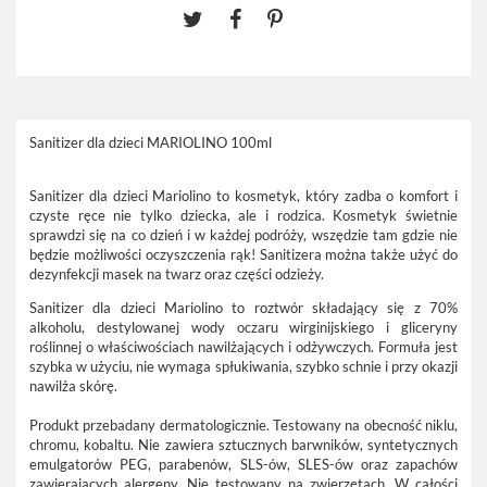
Sanitizer dla dzieci MARIOLINO 100ml
Sanitizer dla dzieci Mariolino to kosmetyk, który zadba o komfort i
czyste ręce nie tylko dziecka, ale i rodzica. Kosmetyk świetnie
sprawdzi się na co dzień i w każdej podróży, wszędzie tam gdzie nie
będzie możliwości oczyszczenia rąk! Sanitizera można także użyć do
dezynfekcji masek na twarz oraz części odzieży.
Sanitizer dla dzieci Mariolino to roztwór składający się z 70%
alkoholu, destylowanej wody oczaru wirginijskiego i gliceryny
roślinnej o właściwościach nawilżających i odżywczych. Formuła jest
szybka w użyciu, nie wymaga spłukiwania, szybko schnie i przy okazji
nawilża skórę.
Produkt przebadany dermatologicznie. Testowany na obecność niklu,
chromu, kobaltu. Nie zawiera sztucznych barwników, syntetycznych
emulgatorów PEG, parabenów, SLS-ów, SLES-ów oraz zapachów
zawierających alergeny. Nie testowany na zwierzętach. W całości