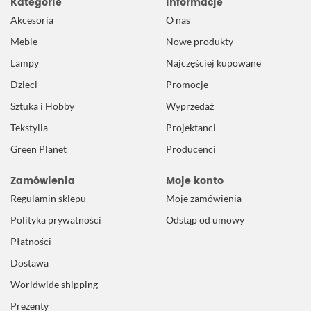
Kategorie
Informacje
Akcesoria
O nas
Meble
Nowe produkty
Lampy
Najczęściej kupowane
Dzieci
Promocje
Sztuka i Hobby
Wyprzedaż
Tekstylia
Projektanci
Green Planet
Producenci
Zamówienia
Moje konto
Regulamin sklepu
Moje zamówienia
Polityka prywatności
Odstąp od umowy
Płatności
Dostawa
Worldwide shipping
Prezenty