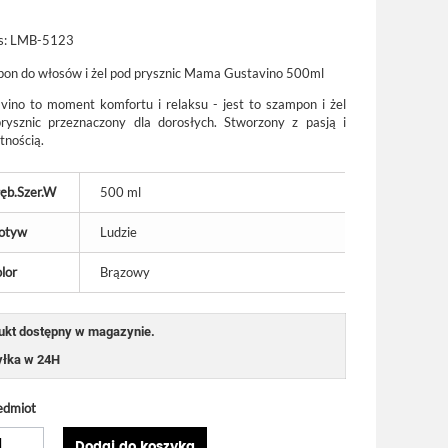
s:
LMB-5123
on do włosów i żel pod prysznic Mama Gustavino 500ml
vino to moment komfortu i relaksu - jest to szampon i żel
rysznic przeznaczony dla dorosłych. Stworzony z pasją i
tnością.
ęb.Szer.W
500 ml
otyw
Ludzie
lor
Brązowy
ukt dostępny w magazynie.
łka w 24H
edmiot
Dodaj do koszyka