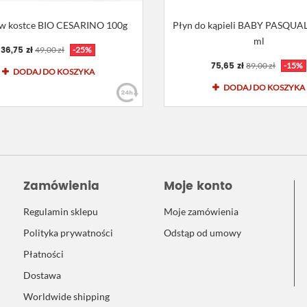
w kostce BIO CESARINO 100g
Płyn do kąpieli BABY PASQUA
ml
36,75 zł
49,00 zł
-25%
75,65 zł
89,00 zł
-15%
DODAJ DO KOSZYKA
DODAJ DO KOSZYKA
Zamówienia
Moje konto
Regulamin sklepu
Moje zamówienia
Polityka prywatności
Odstąp od umowy
Płatności
Dostawa
Worldwide shipping