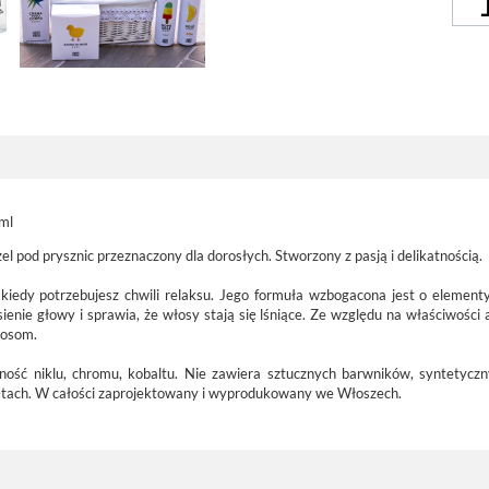
ml
el pod prysznic przeznaczony dla dorosłych. Stworzony z pasją i delikatnością.
iedy potrzebujesz chwili relaksu. Jego formuła wzbogacona jest o elementy
sienie głowy i sprawia, że włosy stają się lśniące. Ze względu na właściwoś
łosom.
ność niklu, chromu, kobaltu. Nie zawiera sztucznych barwników, syntety
ętach. W całości zaprojektowany i wyprodukowany we Włoszech.