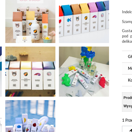
Indek
Szamp
Gusta
pod p
delika
Gł
M
Ko
Prod
Wysy
1
Prz