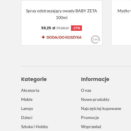
Spray odstraszający owady BABY ZETA
Mydło 
100ml
59,25 zł
79,00 zł
-25%
DODAJ DO KOSZYKA
Kategorie
Informacje
Akcesoria
O nas
Meble
Nowe produkty
Lampy
Najczęściej kupowane
Dzieci
Promocje
Sztuka i Hobby
Wyprzedaż