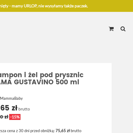
ięty - mamy URLOP, nie wysyłamy także paczek.
ampon i żel pod prysznic
MA GUSTAVINO 500 ml
a MammaBaby
,65 zł
brutto
0 zł
-15%
ższa cena z 30 dni przed obniżką:
75,65 zł
brutto