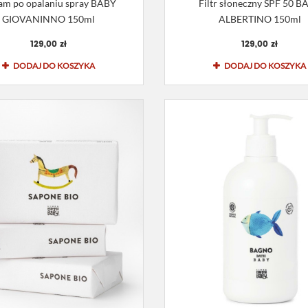
am po opalaniu spray BABY
Filtr słoneczny SPF 50 B
GIOVANINNO 150ml
ALBERTINO 150ml
129,00 zł
129,00 zł
DODAJ DO KOSZYKA
DODAJ DO KOSZYKA