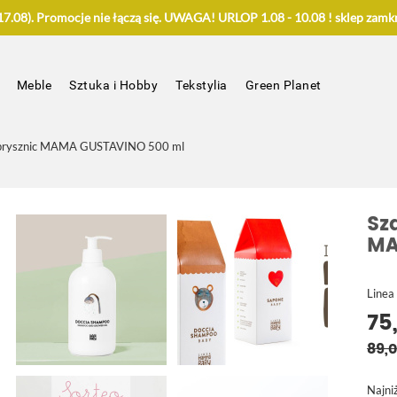
.08). Promocje nie łączą się. UWAGA! URLOP 1.08 - 10.08 ! sklep zamkn
Meble
Sztuka i Hobby
Tekstylia
Green Planet
d prysznic MAMA GUSTAVINO 500 ml
Sz
MA
Line
75
89,0
Najni