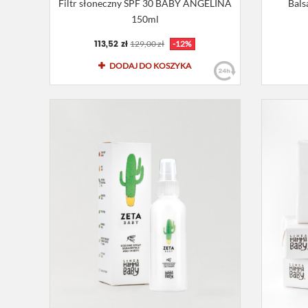
Filtr słoneczny SPF 30 BABY ANGELINA
Bals
150ml
113,52 zł
129,00 zł
-12%
DODAJ DO KOSZYKA