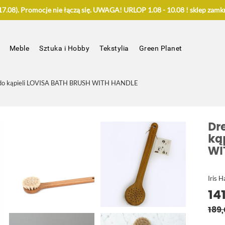
.08). Promocje nie łączą się. UWAGA! URLOP 1.08 - 10.08 ! sklep zamkn
Meble
Sztuka i Hobby
Tekstylia
Green Planet
a do kąpieli LOVISA BATH BRUSH WITH HANDLE
Dr
ką
WI
Iris 
141
189,