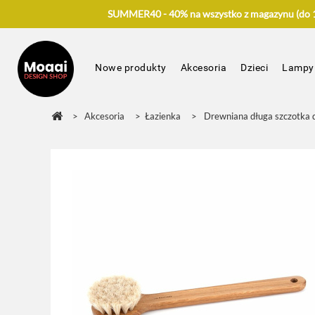
SUMMER40 - 40% na wszystko z magazynu (do 17
Nowe produkty
Akcesoria
Dzieci
Lampy
>
Akcesoria
>
Łazienka
>
Drewniana długa szczotk