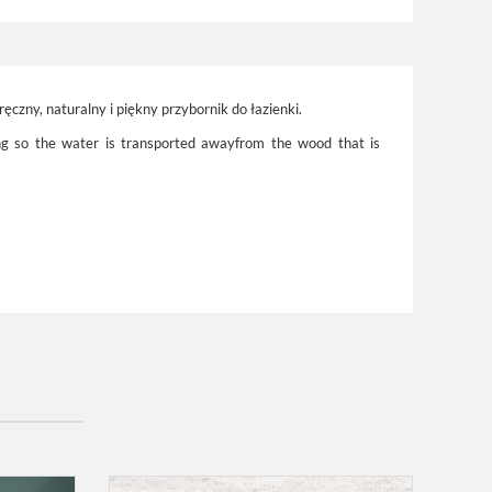
ny, naturalny i piękny przybornik do łazienki.
ng
so the water
is transported away
from
the wood
that is