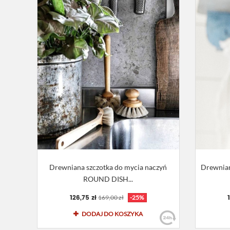
Drewniana szczotka do mycia naczyń
Drewnian
ROUND DISH...
126,75 zł
169,00 zł
-25%
DODAJ DO KOSZYKA