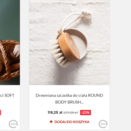
kci SOFT
Drewniana szczotka do ciała ROUND
BODY BRUSH...
119,25 zł
159,00 zł
-25%
DODAJ DO KOSZYKA