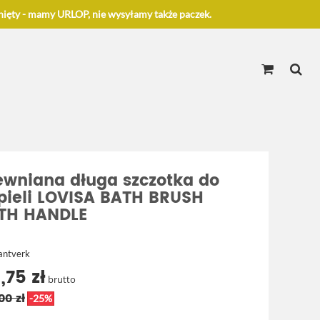
ięty - mamy URLOP, nie wysyłamy także paczek.
ewniana długa szczotka do
pieli LOVISA BATH BRUSH
TH HANDLE
Hantverk
,75 zł
brutto
00 zł
-25%