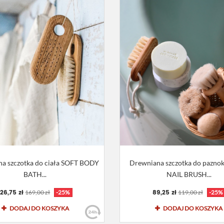
a szczotka do ciała SOFT BODY
Drewniana szczotka do pazno
BATH...
NAIL BRUSH...
126,75 zł
89,25 zł
169,00 zł
-25%
119,00 zł
-25%
DODAJ DO KOSZYKA
DODAJ DO KOSZYKA