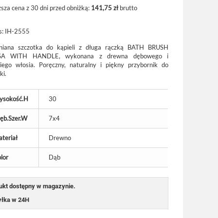
ższa cena z 30 dni przed obniżką:
141,75 zł
brutto
s:
IH-2555
niana szczotka do kąpieli z długa rączką BATH BRUSH
SA WITH HANDLE, wykonana z drewna dębowego i
iego włosia. Poręczny, naturalny i piękny przybornik do
ki.
ysokość.H
30
ęb.Szer.W
7x4
teriał
Drewno
lor
Dąb
ukt dostępny w magazynie.
łka w 24H