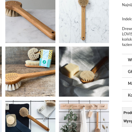
Najni
Indek
Drew
LOVI
końsk
łazien
W
Gł
Ma
Ko
Prod
Wysy