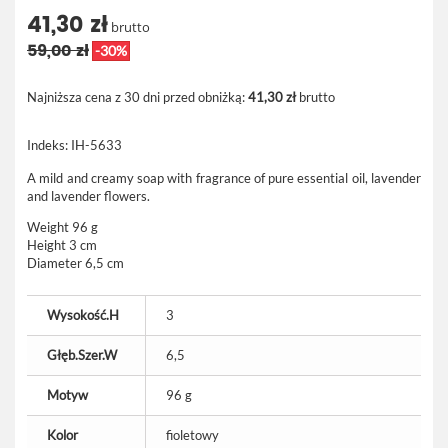
41,30 zł
brutto
59,00 zł
-30%
Najniższa cena z 30 dni przed obniżką:
41,30 zł
brutto
Indeks:
IH-5633
A mild and creamy soap with fragrance of pure essential oil, lavender
and lavender flowers.
Weight 96 g
Height 3 cm
Diameter 6,5 cm
Wysokość.H
3
Głęb.Szer.W
6,5
Motyw
96 g
Kolor
fioletowy