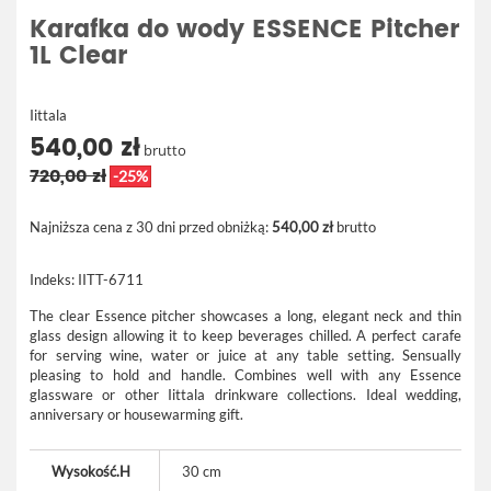
Karafka do wody ESSENCE Pitcher
1L Clear
Iittala
540,00 zł
brutto
720,00 zł
-25%
Najniższa cena z 30 dni przed obniżką:
540,00 zł
brutto
Indeks:
IITT-6711
The clear Essence pitcher showcases a long, elegant neck and thin
glass design allowing it to keep beverages chilled. A perfect carafe
for serving wine, water or juice at any table setting. Sensually
pleasing to hold and handle. Combines well with any Essence
glassware or other Iittala drinkware collections. Ideal wedding,
anniversary or housewarming gift.
Wysokość.H
30 cm