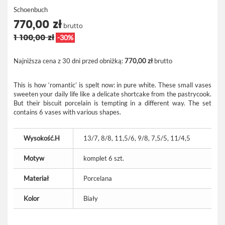
Schoenbuch
770,00 zł
brutto
1 100,00 zł
-30%
Najniższa cena z 30 dni przed obniżką:
770,00 zł
brutto
This is how ‘romantic’ is spelt now: in pure white. These small vases
sweeten your daily life like a delicate shortcake from the pastrycook.
But their biscuit porcelain is tempting in a different way. The set
contains 6 vases with various shapes.
Wysokość.H
13/7, 8/8, 11,5/6, 9/8, 7,5/5, 11/4,5
Motyw
komplet 6 szt.
Materiał
Porcelana
Kolor
Biały