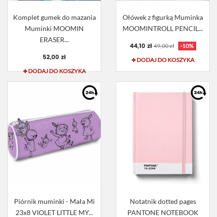
Komplet gumek do mazania
Ołówek z figurką Muminka
Muminki MOOMIN
MOOMINTROLL PENCIL...
ERASER...
44,10 zł
49,00 zł
-10%
52,00 zł
DODAJ DO KOSZYKA
DODAJ DO KOSZYKA
Piórnik muminki - Mała Mi
Notatnik dotted pages
23x8 VIOLET LITTLE MY...
PANTONE NOTEBOOK