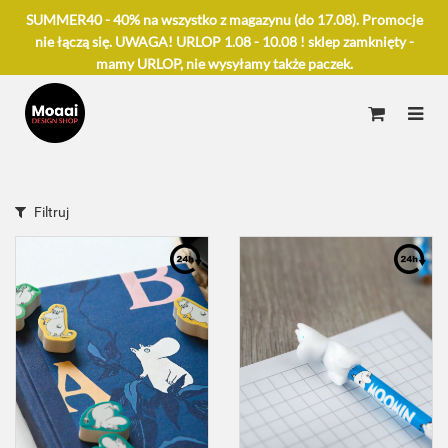
SUMMER40 - 40% na wszystko z magazynu (do 17.08). Promocje
nie łączą się. UWAGA! URLOP 1.08 - 10.08 ! sklep zamknięty -
mamy URLOP, nie wysyłamy także paczek.
Filtruj