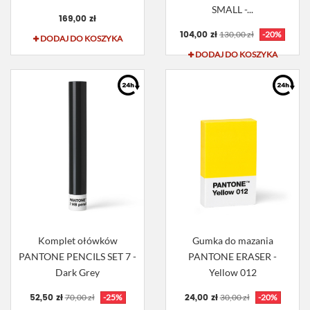
SMALL -...
169,00 zł
104,00 zł
130,00 zł
-20%
DODAJ DO KOSZYKA
DODAJ DO KOSZYKA
Komplet ołówków
Gumka do mazania
PANTONE PENCILS SET 7 -
PANTONE ERASER -
Dark Grey
Yellow 012
52,50 zł
24,00 zł
70,00 zł
-25%
30,00 zł
-20%