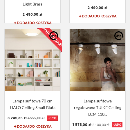
Light Brass
2 490,00 zł
2 490,00 zł
DODAJ DO KOSZYKA
DODAJ DO KOSZYKA
WYPRZEDAŻ!
Lampa sufitowa 70 cm
Lampa sufitowa
HALO Ceiling Small Biała
regulowana TUIKE Ceiling
LCM 110...
3 249,35 zł
4 999,00 zł
-35%
1 575,00 zł
2 100,00 zł
-25%
DODAJ DO KOSZYKA