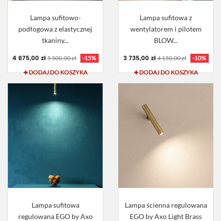
Lampa sufitowo-
Lampa sufitowa z
podłogowa z elastycznej
wentylatorem i pilotem
tkaniny...
BLOW...
4 675,00 zł
3 735,00 zł
5 500,00 zł
-15%
4 150,00 zł
-10%
DODAJ DO KOSZYKA
DODAJ DO KOSZYKA
Lampa sufitowa
Lampa ścienna regulowana
regulowana EGO by Axo
EGO by Axo Light Brass