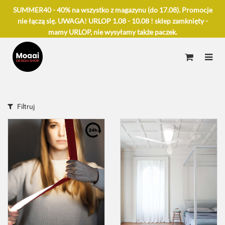
SUMMER40 - 40% na wszystko z magazynu (do 17.08). Promocje
nie łączą się. UWAGA! URLOP 1.08 - 10.08 ! sklep zamknięty -
mamy URLOP, nie wysyłamy także paczek.
Filtruj