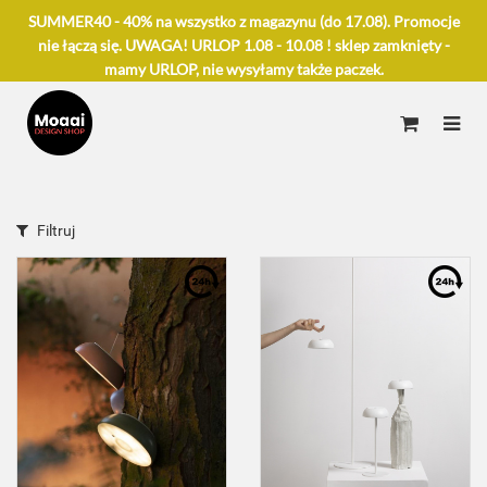
SUMMER40 - 40% na wszystko z magazynu (do 17.08). Promocje
nie łączą się. UWAGA! URLOP 1.08 - 10.08 ! sklep zamknięty -
mamy URLOP, nie wysyłamy także paczek.
Filtruj