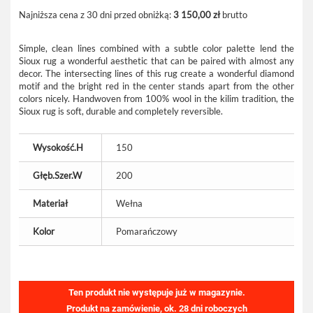
Najniższa cena z 30 dni przed obniżką:
3 150,00 zł
brutto
Simple, clean lines combined with a subtle color palette lend the
Sioux rug a wonderful aesthetic that can be paired with almost any
decor. The intersecting lines of this rug create a wonderful diamond
motif and the bright red in the center stands apart from the other
colors nicely. Handwoven from 100% wool in the kilim tradition, the
Sioux rug is soft, durable and completely reversible.
Wysokość.H
150
Głęb.Szer.W
200
Materiał
Wełna
Kolor
Pomarańczowy
Ten produkt nie występuje już w magazynie.
Produkt na zamówienie, ok. 28 dni roboczych