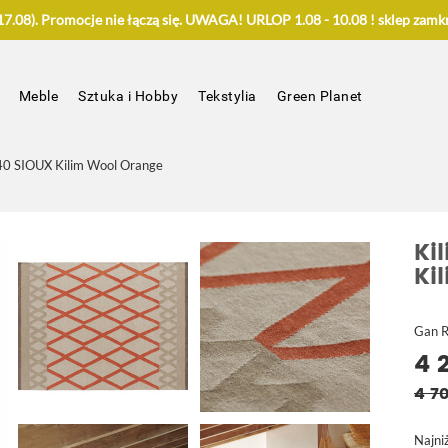
.08). Promocje nie łączą się. UWAGA! URLOP 1.08 - 10.08 ! sklep zamkn
Meble
Sztuka i Hobby
Tekstylia
Green Planet
40 SIOUX Kilim Wool Orange
Ki
Ki
Gan 
4 
4 70
Najni