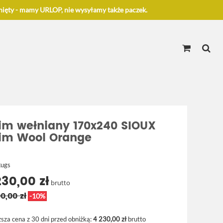
ięty - mamy URLOP, nie wysyłamy także paczek.
lim wełniany 170x240 SIOUX
lim Wool Orange
Rugs
230,00 zł
brutto
0,00 zł
-10%
ższa cena z 30 dni przed obniżką:
4 230,00 zł
brutto