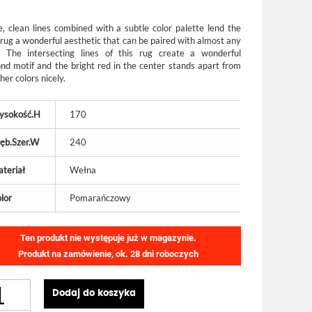
e, clean lines combined with a subtle color palette lend the
 rug a wonderful aesthetic that can be paired with almost any
. The intersecting lines of this rug create a wonderful
nd motif and the bright red in the center stands apart from
her colors nicely.
ysokość.H
170
ęb.Szer.W
240
teriał
Wełna
lor
Pomarańczowy
Ten produkt nie występuje już w magazynie.
Produkt na zamówienie, ok. 28 dni roboczych
Dodaj do koszyka