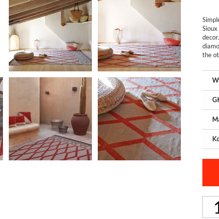
Simpl
Sioux
decor
diamo
the ot
W
Gł
Ma
Ko