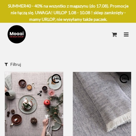
SUMMER40 - 40% na wszystko z magazynu (do 17.08). Promocje
nie łączą się. UWAGA! URLOP 1.08 - 10.08 ! sklep zamknięty -
mamy URLOP, nie wysyłamy także paczek.
Filtruj