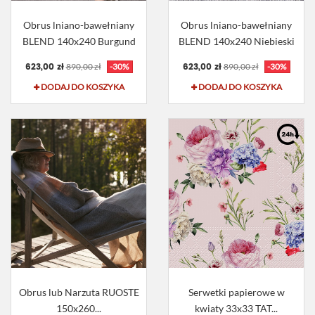
Obrus lniano-bawełniany
Obrus lniano-bawełniany
BLEND 140x240 Burgund
BLEND 140x240 Niebieski
623,00 zł
623,00 zł
890,00 zł
-30%
890,00 zł
-30%
DODAJ DO KOSZYKA
DODAJ DO KOSZYKA
Obrus lub Narzuta RUOSTE
Serwetki papierowe w
150x260...
kwiaty 33x33 TAT...