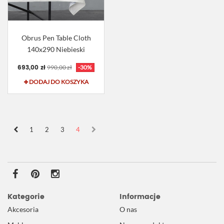
Obrus Pen Table Cloth
140x290 Niebieski
693,00 zł
990,00 zł
-30%
DODAJ DO KOSZYKA
1
2
3
4
Kategorie
Informacje
Akcesoria
O nas