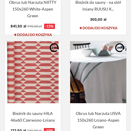
Obrus lub Narzuta NIITTY
Bieżnik do sauny - na stół
150x260 White-Aspen
lniany RUUSU X...
Green
300,00 zł
841,50 zł
990,00 zł
-15%
DODAJ DO KOSZYKA
DODAJ DO KOSZYKA
Bieżnik do sauny HILA
Obrus lub Narzuta USVA
46x60 Czerwono-Lniany
150x260 Lniano-Aspen
Green
172,50 zł
230,00 zł
-25%