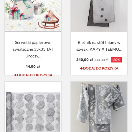
Serwetki papierowe
Bieżnik na stół lniany w
świąteczne 33x33 TAT
szyszki KAPY X TEEMU...
Uroczy...
240,00 zł
300,00 zł
-20%
14,00 zł
DODAJ DO KOSZYKA
DODAJ DO KOSZYKA