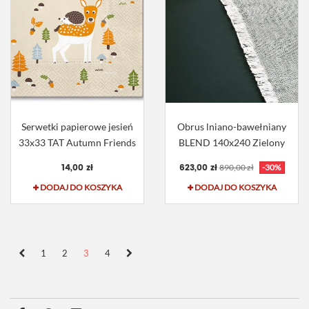
Serwetki papierowe jesień
Obrus lniano-bawełniany
33x33 TAT Autumn Friends
BLEND 140x240 Zielony
14,00 zł
623,00 zł
890,00 zł
-30%
DODAJ DO KOSZYKA
DODAJ DO KOSZYKA
1
2
3
4