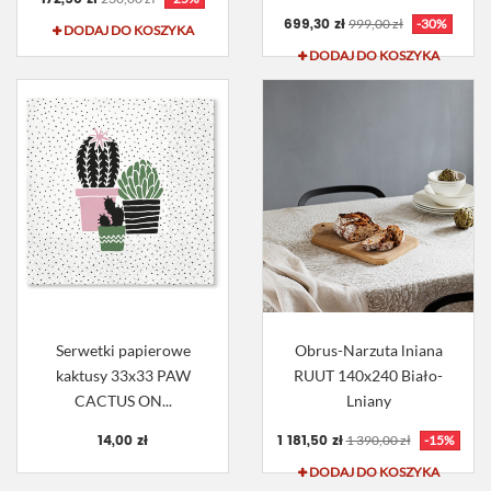
699,30 zł
999,00 zł
-30%
DODAJ DO KOSZYKA
DODAJ DO KOSZYKA
Serwetki papierowe
Obrus-Narzuta lniana
kaktusy 33x33 PAW
RUUT 140x240 Biało-
CACTUS ON...
Lniany
14,00 zł
1 181,50 zł
1 390,00 zł
-15%
DODAJ DO KOSZYKA