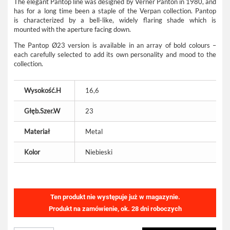
The elegant Pantop line was designed by Verner Panton in 1980, and
has for a long time been a staple of the Verpan collection. Pantop
is characterized by a bell-like, widely flaring shade which is
mounted with the aperture facing down.
The Pantop Ø23 version is available in an array of bold colours –
each carefully selected to add its own personality and mood to the
collection.
Wysokość.H
16,6
Głęb.Szer.W
23
Materiał
Metal
Kolor
Niebieski
Ten produkt nie występuje już w magazynie.
Produkt na zamówienie, ok. 28 dni roboczych