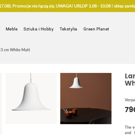
.08). Promocje nie łączą się. UWAGA! URLOP 1.08 - 10.08 ! sklep zamkn
Meble
Sztuka i Hobby
Tekstylia
Green Planet
23 cm White Matt
La
Wh
Verp
79
The e
and 