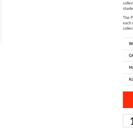
colle
shade
The P
each 
collec
W
Gł
Ma
Ko