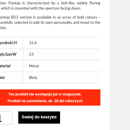
ction. Pantop is characterized by a bell-like, widely flaring
 which is mounted with the aperture facing down.
antop Ø23 version is available in an array of bold colours –
carefully selected to add its own personality and mood to the
tion.
ysokość.H
16,6
ęb.Szer.W
23
teriał
Metal
lor
Biały
Ten produkt nie występuje już w magazynie.
Produkt na zamówienie, ok. 28 dni roboczych
Dodaj do koszyka