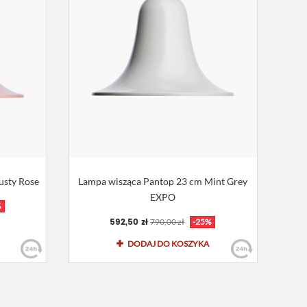
usty Rose
Lampa wisząca Pantop 23 cm Mint Grey
EXPO
%
592,50 zł
790,00 zł
-25%
DODAJ DO KOSZYKA