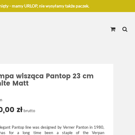
ięty - mamy URLOP, nie wysyłamy także paczek.
mpa wisząca Pantop 23 cm
ite Matt
an
0,00 zł
brutto
legant Pantop line was designed by Verner Panton in 1980,
has for a long time been a staple of the Verpan