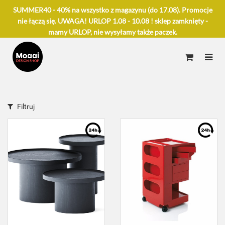
SUMMER40 - 40% na wszystko z magazynu (do 17.08). Promocje
nie łączą się. UWAGA! URLOP 1.08 - 10.08 ! sklep zamknięty -
mamy URLOP, nie wysyłamy także paczek.
Filtruj