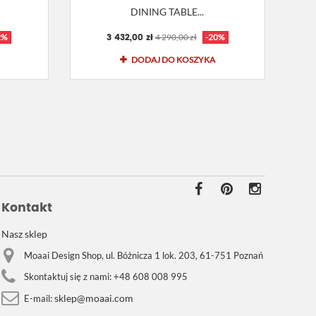
DINING TABLE...
3 432,00 zł
2%
4 290,00 zł
-20%
DODAJ DO KOSZYKA
Kontakt
Nasz sklep
Moaai Design Shop, ul. Bóżnicza 1 lok. 203, 61-751 Poznań
Skontaktuj się z nami:
+48 608 008 995
sklep@moaai.com
E-mail: