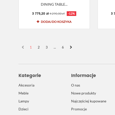
DINING TABLE...
3 775,20 zł
3 
4 290,00 zł
-12%
DODAJ DO KOSZYKA
1
2
3
...
6
Kategorie
Informacje
Akcesoria
O nas
Meble
Nowe produkty
Lampy
Najczęściej kupowane
Dzieci
Promocje