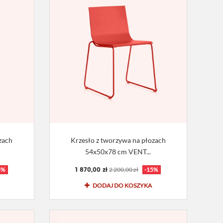
zach
Krzesło z tworzywa na płozach
54x50x78 cm VENT...
1 870,00 zł
5%
2 200,00 zł
-15%
DODAJ DO KOSZYKA