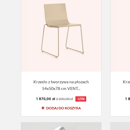
Krzesło z tworzywa na płozach
Krz
54x50x78 cm VENT...
1 870,00 zł
1 
2 200,00 zł
-15%
DODAJ DO KOSZYKA