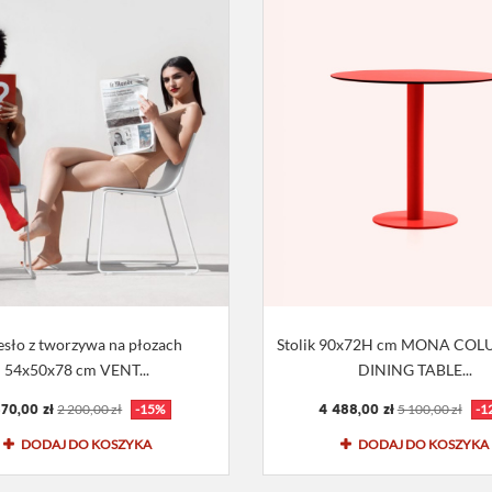
esło z tworzywa na płozach
Stolik 90x72H cm MONA CO
54x50x78 cm VENT...
DINING TABLE...
870,00 zł
4 488,00 zł
2 200,00 zł
-15%
5 100,00 zł
-1
DODAJ DO KOSZYKA
DODAJ DO KOSZYKA