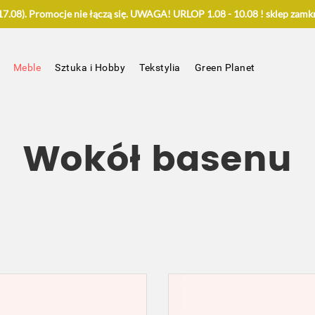
.08). Promocje nie łączą się. UWAGA! URLOP 1.08 - 10.08 ! sklep zamkn
Meble
Sztuka i Hobby
Tekstylia
Green Planet
Wokół basenu