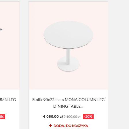
LUMN LEG
Stolik 90x72H cm MONA COLUMN LEG
DINING TABLE...
4 080,00 zł
2%
5 100,00 zł
-20%
DODAJ DO KOSZYKA