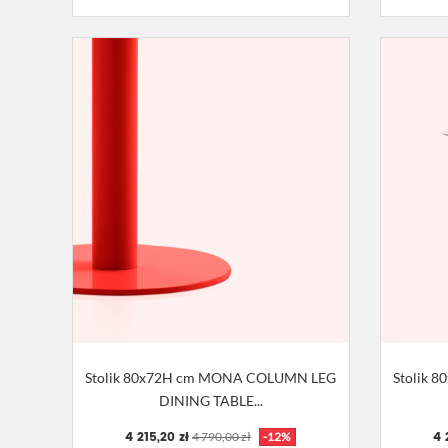
Stolik 80x72H cm MONA COLUMN LEG
Stolik 
DINING TABLE...
4 215,20 zł
4 
4 790,00 zł
-12%