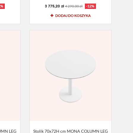
3 775,20 zł
2%
4 290,00 zł
-12%
DODAJ DO KOSZYKA
LUMN LEG
Stolik 70x72H cm MONA COLUMN LEG