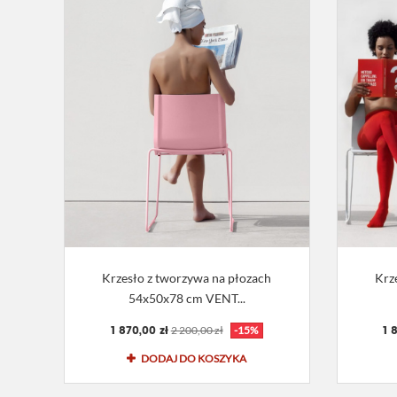
Krzesło z tworzywa na płozach
Krz
54x50x78 cm VENT...
1 870,00 zł
1 
2 200,00 zł
-15%
DODAJ DO KOSZYKA