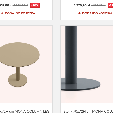
832,00 zł
3 775,20 zł
4 790,00 zł
-20%
4 290,00 zł
-1
DODAJ DO KOSZYKA
DODAJ DO KOSZYKA
70x72H cm MONA COLUMN LEG
Stolik 70x72H cm MONA CO