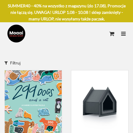
SUMMER40 - 40% na wszystko z magazynu (do 17.08). Promocje
nie łączą się. UWAGA! URLOP 1.08 - 10.08 ! sklep zamknięty -
mamy URLOP, nie wysyłamy także paczek.
Filtruj