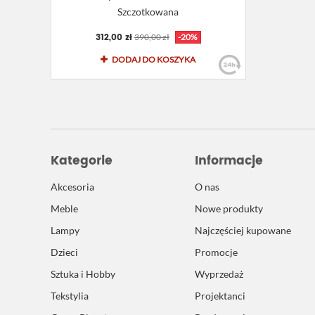
Szczotkowana
312,00 zł
390,00 zł
-20%
DODAJ DO KOSZYKA
Kategorie
Informacje
Akcesoria
O nas
Meble
Nowe produkty
Lampy
Najczęściej kupowane
Dzieci
Promocje
Sztuka i Hobby
Wyprzedaż
Tekstylia
Projektanci