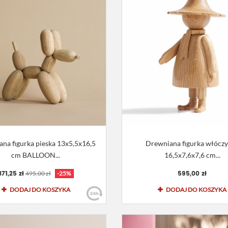
na figurka pieska 13x5,5x16,5
Drewniana figurka włóczy
cm BALLOON...
16,5x7,6x7,6 cm...
371,25 zł
595,00 zł
495,00 zł
-25%
DODAJ DO KOSZYKA
DODAJ DO KOSZYKA