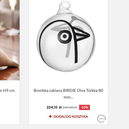
ów H9 cm
Bombka szklana BIRDIE Oiva Toikka 80
mm...
224,10 zł
249,00 zł
-10%
DODAJ DO KOSZYKA