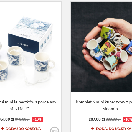
 4 mini kubeczków z porcelany
Komplet 6 mini kubeczków z p
MINI MUG...
Moomin...
351,00 zł
297,00 zł
390,00 zł
-10%
330,00 zł
-10
DODAJ DO KOSZYKA
DODAJ DO KOSZYKA