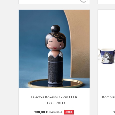
Laleczka Kokeshi 17 cm ELLA
Komplet
FITZGERALD
238,00 zł
2
340,00 zł
-30%