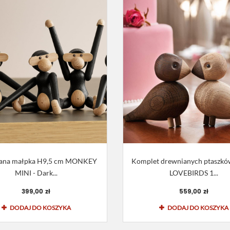
ana małpka H9,5 cm MONKEY
Komplet drewnianych ptaszk
MINI - Dark...
LOVEBIRDS 1...
399,00 zł
559,00 zł
DODAJ DO KOSZYKA
DODAJ DO KOSZYKA