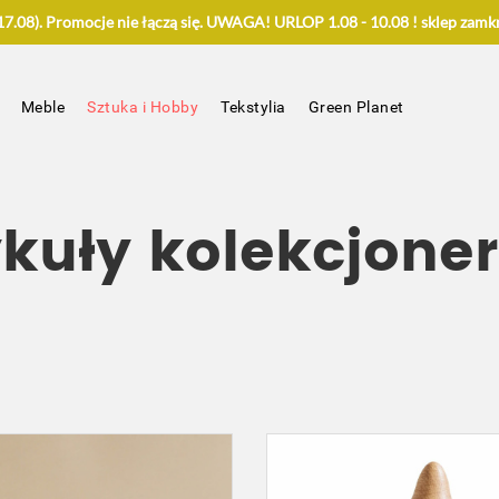
.08). Promocje nie łączą się. UWAGA! URLOP 1.08 - 10.08 ! sklep zamkn
Meble
Sztuka i Hobby
Tekstylia
Green Planet
ykuły kolekcjoner