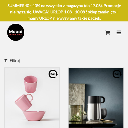
SUMMER40 - 40% na wszystko z magazynu (do 17.08). Promocje
nie łączą się. UWAGA! URLOP 1.08 - 10.08 ! sklep zamknięty -
mamy URLOP, nie wysyłamy także paczek.
Filtruj