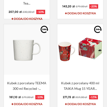
Tea...
143,20 zł
179,00 zł
-20%
207,00 zł
230,00 zł
-10%
DODAJ DO KOSZYKA
DODAJ DO KOSZYKA
Kubek z porcelany TEEMA
Kubek z porcelany 400 ml
300 ml Recycled -...
TAIKA Mug 15 YEAR...
161,10 zł
271,15 zł
179,00 zł
-10%
319,00 zł
-15%
DODAJ DO KOSZYKA
DODAJ DO KOSZYKA