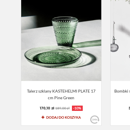
Talerz szklany KASTEHELMI PLATE 17
Bombki s
cm Pine Green
170,10 zł
189,00 zł
-10%
DODAJ DO KOSZYKA