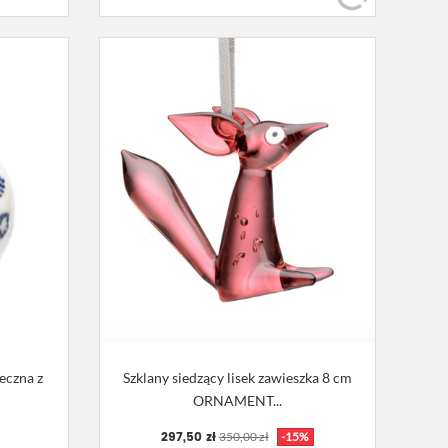
eczna z
Szklany siedzący lisek zawieszka 8 cm
ORNAMENT...
297,50 zł
350,00 zł
-15%