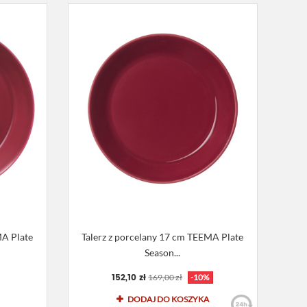
MA Plate
Talerz z porcelany 17 cm TEEMA Plate
Season...
152,10 zł
169,00 zł
-10%
DODAJ DO KOSZYKA