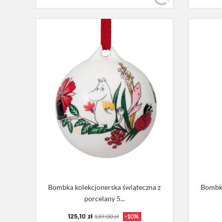
Bombka kolekcjonerska świąteczna z
Bombka
porcelany 5...
125,10 zł
139,00 zł
-10%