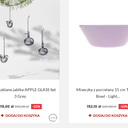
zklane jabłka APPLE GLASS Set
Miseczka z porcelany 15 cm
3 Grey
Bowl - Light...
315,00 zł
152,10 zł
350,00 zł
-10%
169,00 zł
-10%
DODAJ DO KOSZYKA
DODAJ DO KOSZYKA