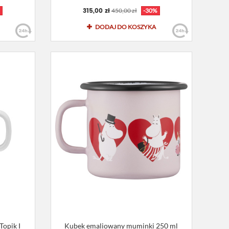
315,00 zł
450,00 zł
-30%
DODAJ DO KOSZYKA
opik I
Kubek emaliowany muminki 250 ml