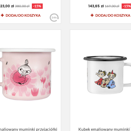
323,00 zł
143,65 zł
380,00 zł
-15%
169,00 zł
-15%
DODAJ DO KOSZYKA
DODAJ DO KOSZYKA
aliowany muminki przyjaciółki
Kubek emaliowany muminki T