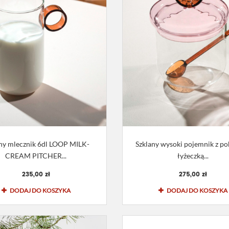
ny mlecznik 6dl LOOP MILK-
Szklany wysoki pojemnik z po
CREAM PITCHER...
łyżeczką...
235,00 zł
275,00 zł
DODAJ DO KOSZYKA
DODAJ DO KOSZYKA