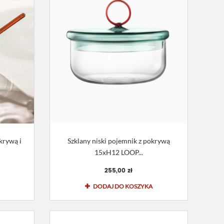
krywą i
Szklany niski pojemnik z pokrywą
15xH12 LOOP...
255,00 zł
DODAJ DO KOSZYKA