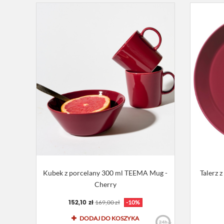
Kubek z porcelany 300 ml TEEMA Mug -
Talerz 
Cherry
152,10 zł
169,00 zł
-10%
DODAJ DO KOSZYKA