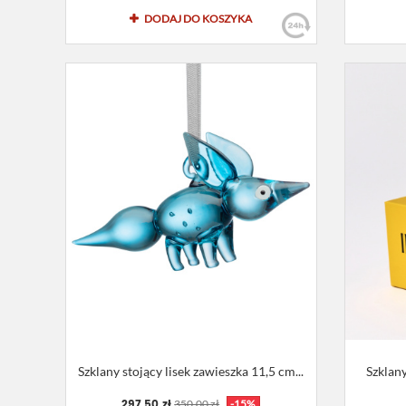
DODAJ DO KOSZYKA
Szklany stojący lisek zawieszka 11,5 cm...
Szklany
297,50 zł
350,00 zł
-15%