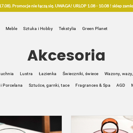
.08). Promocje nie łączą się. UWAGA! URLOP 1.08 - 10.08 ! sklep zamkn
Meble
Sztuka i Hobby
Tekstylia
Green Planet
Akcesoria
uchnia
Lustra
Łazienka
Świeczniki, świece
Wazony, wazy,
 i Porcelana
Sztućce, garnki, tace
Fragrances & Spa
AGD