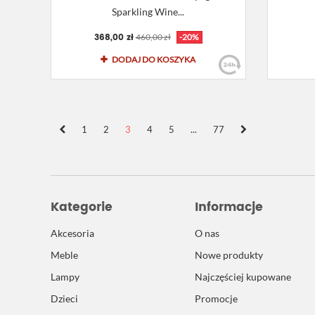
Sparkling Wine...
368,00 zł
460,00 zł
-20%
DODAJ DO KOSZYKA
1
2
3
4
5
...
77
Kategorie
Informacje
Akcesoria
O nas
Meble
Nowe produkty
Lampy
Najczęściej kupowane
Dzieci
Promocje